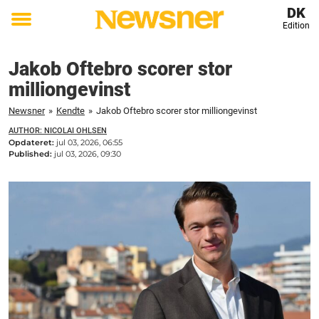
DK
Edition
Toggle
menu
Jakob Oftebro scorer stor
milliongevinst
Newsner
»
Kendte
»
Jakob Oftebro scorer stor milliongevinst
AUTHOR: NICOLAI OHLSEN
Opdateret:
jul 03, 2026, 06:55
Published:
jul 03, 2026, 09:30