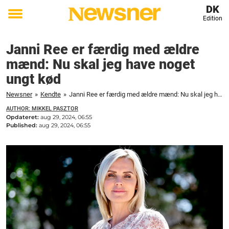
DK
Edition
Toggle
menu
Janni Ree er færdig med ældre
mænd: Nu skal jeg have noget
ungt kød
Newsner
»
Kendte
»
Janni Ree er færdig med ældre mænd: Nu skal jeg have noget ungt kød
AUTHOR: MIKKEL PASZTOR
Opdateret:
aug 29, 2024, 06:55
Published:
aug 29, 2024, 06:55