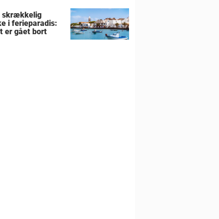
liens hjem
r skrækkelig
e i ferieparadis:
t er gået bort