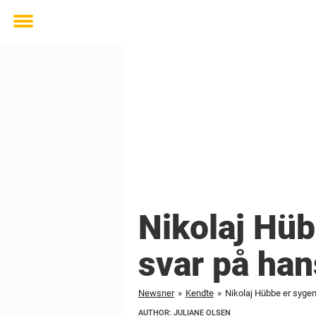
Toggle
menu
Nikolaj Hüb
svar på han
Newsner
»
Kendte
»
Nikolaj Hübbe er sygem
AUTHOR: JULIANE OLSEN