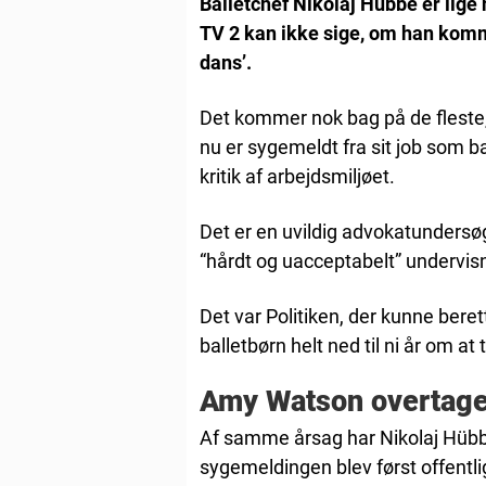
Balletchef Nikolaj Hübbe er lige
TV 2 kan ikke sige, om han komme
dans’.
Det kommer nok bag på de fleste, 
nu er sygemeldt fra sit job som b
kritik af arbejdsmiljøet.
Det er en uvildig advokatundersøg
“hårdt og uacceptabelt” undervisn
Det var Politiken, der kunne bere
balletbørn helt ned til ni år om at 
Amy Watson overtage
Af samme årsag har Nikolaj Hüb
sygemeldingen blev først offentli