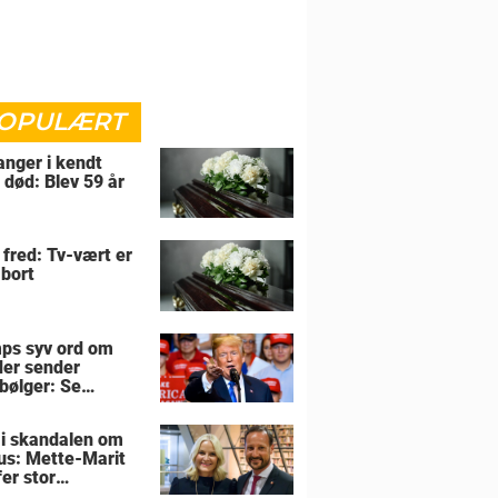
OPULÆRT
anger i kendt
 død: Blev 59 år
i fred: Tv-vært er
 bort
ps syv ord om
der sender
bølger: Se
tionen her
 i skandalen om
us: Mette-Marit
er stor
utning om