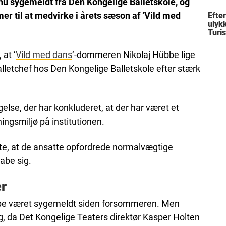
 nu sygemeldt fra Den Kongelige Balletskole, og
fami
r til at medvirke i årets sæson af ‘Vild med
Efte
ulykk
Turis
at ‘
Vild med dans
‘-dommeren Nikolaj Hübbe lige
alletchef hos Den Kongelige Balletskole efter stærk
else, der har konkluderet, at der har været et
ingsmiljø på institutionen.
tte, at de ansatte opfordrede normalvægtige
tabe sig.
r
be været sygemeldt siden forsommeren. Men
g, da Det Kongelige Teaters direktør Kasper Holten