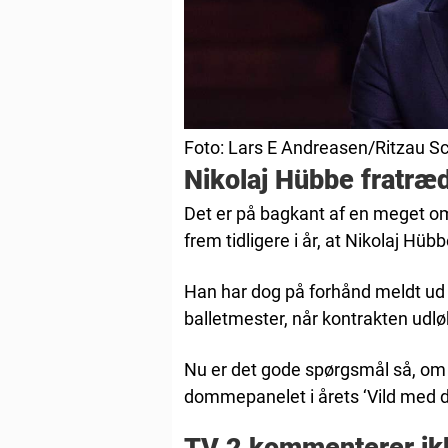
Foto: Lars E Andreasen/Ritzau S
Nikolaj Hübbe fratræ
Det er på bagkant af en meget om
frem tidligere i år, at Nikolaj Hü
Han har dog på forhånd meldt ud i 
balletmester, når kontrakten udlø
Nu er det gode spørgsmål så, om N
dommepanelet i årets ‘Vild med da