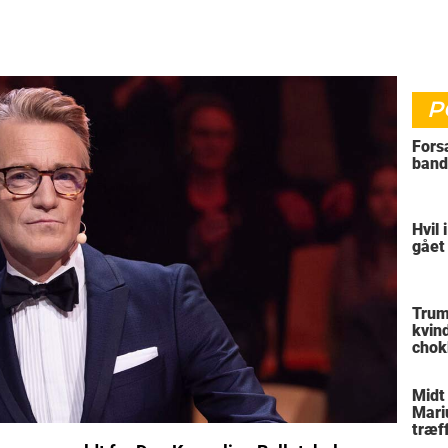
P
Fors
band
Hvil 
gået
Trum
kvin
chok
reak
Midt
Mari
træff
besl