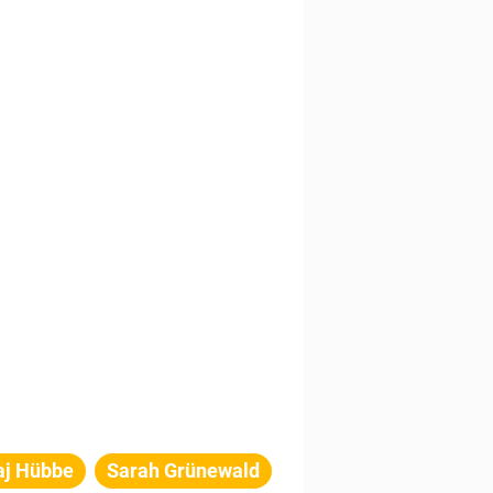
aj Hübbe
Sarah Grünewald