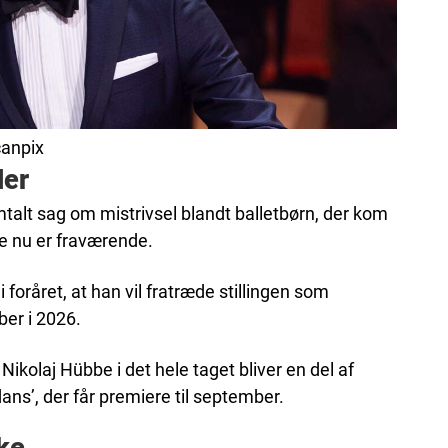
canpix
der
talt sag om mistrivsel blandt balletbørn, der kom
bbe nu er fraværende.
foråret, at han vil fratræde stillingen som
ber i 2026.
ikolaj Hübbe i det hele taget bliver en del af
ns’, der får premiere til september.