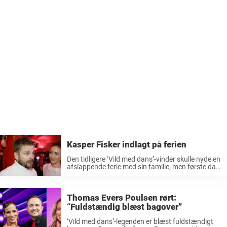
Kasper Fisker indlagt på ferien
Den tidligere ‘Vild med dans’-vinder skulle nyde en
afslappende ferie med sin familie, men første dag
gik det galt, og han endte med at blive indlagt.
Kasper Fisker har vist klasse på fodboldbanen,
men det ...
Thomas Evers Poulsen rørt:
“Fuldstændig blæst bagover”
‘Vild med dans’-legenden er blæst fuldstændigt