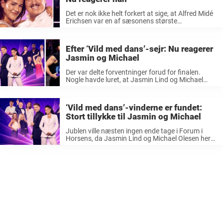
Det er nok ikke helt forkert at sige, at Alfred Midé
Erichsen var en af sæsonens største
overraskelser. Den erfarne sejler gik fra at være
en usikker nybegynder på dansegulvet til en af
dem, der ...
Efter ‘Vild med dans’-sejr: Nu reagerer
Jasmin og Michael
Der var delte forventninger forud for finalen.
Nogle havde luret, at Jasmin Lind og Michael
Olesen kunne ende øverst på sejrsskamlen. Mens
andre hældede mere til enten Camilla Ottesen og
Thomas Evers Poulsen eller Alfred ...
‘Vild med dans’-vinderne er fundet:
Stort tillykke til Jasmin og Michael
Jublen ville næsten ingen ende tage i Forum i
Horsens, da Jasmin Lind og Michael Olesen her
fredag aften blev kåret som vindere af den
allersidste program med ‘Vild med dans’.
Publikum rejste sig, dommerne ...