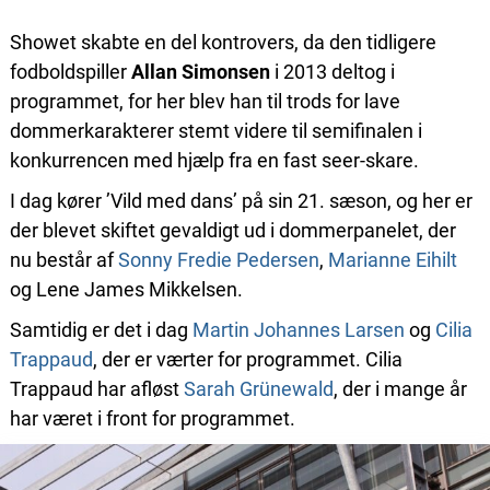
Showet skabte en del kontrovers, da den tidligere
fodboldspiller
Allan Simonsen
i 2013 deltog i
programmet, for her blev han til trods for lave
dommerkarakterer stemt videre til semifinalen i
konkurrencen med hjælp fra en fast seer-skare.
I dag kører ’Vild med dans’ på sin 21. sæson, og her er
der blevet skiftet gevaldigt ud i dommerpanelet, der
nu består af
Sonny Fredie Pedersen
,
Marianne Eihilt
og Lene James Mikkelsen.
Samtidig er det i dag
Martin Johannes Larsen
og
Cilia
Trappaud
, der er værter for programmet. Cilia
Trappaud har afløst
Sarah Grünewald
, der i mange år
har været i front for programmet.