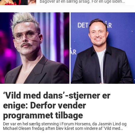
bagover af en særlig årsag. For en uge siden
fandt finalen sted i ‘Vild med dans‘. Det var den
sidste sæson, og mange tidligere deltagere, både
professionelle og nydansere, ...
‘Vild med dans’-stjerner er
enige: Derfor vender
programmet tilbage
Der var en hel særlig stemning i Forum Horsens, da Jasmin Lind og
Michael Olesen fredag aften blev kåret som vindere af ‘Vild med
dans’-2025. Det var der naturligvis flere grunde til, men et af ...