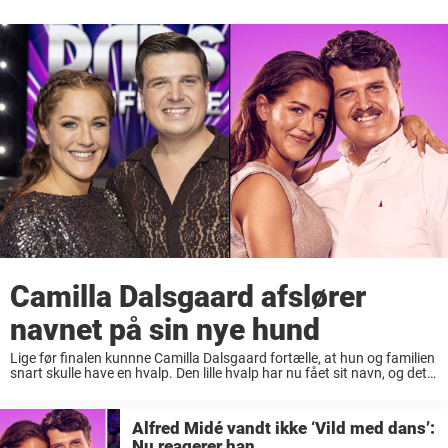
Camilla Dalsgaard afslører
navnet på sin nye hund
Lige før finalen kunnne Camilla Dalsgaard fortælle, at hun og familien
snart skulle have en hvalp. Den lille hvalp har nu fået sit navn, og det
gemmer på en sjov detalje. I sidste uge rullede ...
Alfred Midé vandt ikke ‘Vild med dans’:
Nu reagerer han