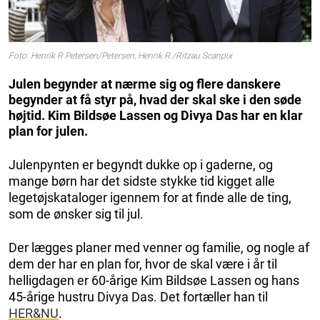
Foto: Henrik R Petersen/Petersen, Henrik R./Ritzau Scanpix
Julen begynder at nærme sig og flere danskere
begynder at få styr på, hvad der skal ske i den søde
højtid. Kim Bildsøe Lassen og Divya Das har en klar
plan for julen.
Julenpynten er begyndt dukke op i gaderne, og
mange børn har det sidste stykke tid kigget alle
legetøjskataloger igennem for at finde alle de ting,
som de ønsker sig til jul.
Der lægges planer med venner og familie, og nogle af
dem der har en plan for, hvor de skal være i år til
helligdagen er 60-årige Kim Bildsøe Lassen og hans
45-årige hustru Divya Das. Det fortæller han til
HER&NU
.