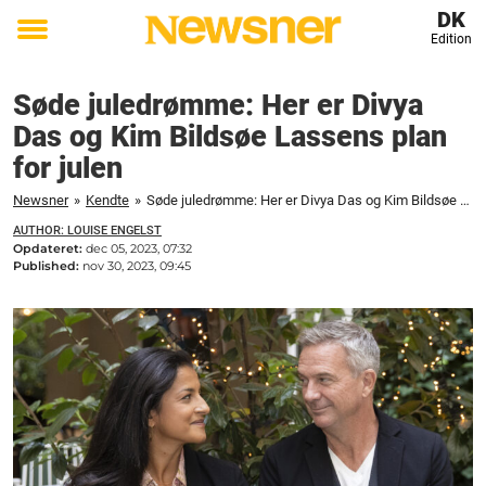
DK
Edition
Toggle
menu
Søde juledrømme: Her er Divya
Das og Kim Bildsøe Lassens plan
for julen
Newsner
»
Kendte
»
Søde juledrømme: Her er Divya Das og Kim Bildsøe Lassens plan for julen
AUTHOR: LOUISE ENGELST
Opdateret:
dec 05, 2023, 07:32
Published:
nov 30, 2023, 09:45