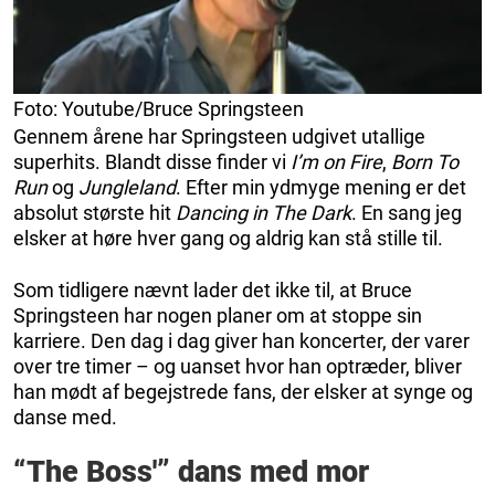
Foto: Youtube/Bruce Springsteen
Gennem årene har Springsteen udgivet utallige
superhits. Blandt disse finder vi
I’m on Fire
,
Born To
Run
og
Jungleland
. Efter min ydmyge mening er det
absolut største hit
Dancing in The Dark
. En sang jeg
elsker at høre hver gang og aldrig kan stå stille til.
Som tidligere nævnt lader det ikke til, at Bruce
Springsteen har nogen planer om at stoppe sin
karriere. Den dag i dag giver han koncerter, der varer
over tre timer – og uanset hvor han optræder, bliver
han mødt af begejstrede fans, der elsker at synge og
danse med.
“The Boss'” dans med mor