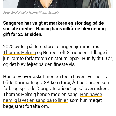
Foto: Emil Nicolai Helms/Ritzau Scanpix
Sangeren har valgt at markere en stor dag på de
sociale medier. Han og hans udkårne blev nemlig
gift for 25 år siden.
2025 byder på flere store fejringer hjemme hos
Thomas Helmig
og Renée Toft Simonsen. Tilbage i
juni ramte forfatteren en stor milepæl. Hun fyldt 60 år,
og det blev fejret på den fineste vis.
Hun blev overrasket med en fest i haven, venner fra
både Danmark og USA kom forbi, Århus Garden kom
forbi og spillede ‘Congratulations’ og så overraskede
Thomas Helmig hende med en sang.
Han havde
nemlig lavet en sang på to linjer
, som hun meget
begejstret fortalte om.