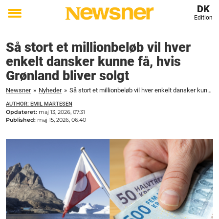
DK
Edition
Toggle
menu
Så stort et millionbeløb vil hver
enkelt dansker kunne få, hvis
Grønland bliver solgt
Newsner
»
Nyheder
»
Så stort et millionbeløb vil hver enkelt dansker kunne få, hvis Grønland bliver solgt
AUTHOR: EMIL MARTESEN
Opdateret:
maj 13, 2026, 07:31
Published:
maj 15, 2026, 06:40