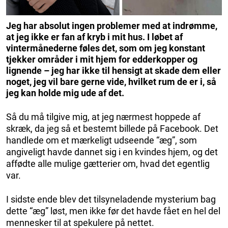
Jeg har absolut ingen problemer med at indrømme,
at jeg ikke er fan af kryb i mit hus. I løbet af
vintermånederne føles det, som om jeg konstant
tjekker områder i mit hjem for edderkopper og
lignende – jeg har ikke til hensigt at skade dem eller
noget, jeg vil bare gerne vide, hvilket rum de er i, så
jeg kan holde mig ude af det.
Så du må tilgive mig, at jeg nærmest hoppede af
skræk, da jeg så et bestemt billede på Facebook. Det
handlede om et mærkeligt udseende “æg”, som
angiveligt havde dannet sig i en kvindes hjem, og det
affødte alle mulige gætterier om, hvad det egentlig
var.
I sidste ende blev det tilsyneladende mysterium bag
dette “æg” løst, men ikke før det havde fået en hel del
mennesker til at spekulere på nettet.