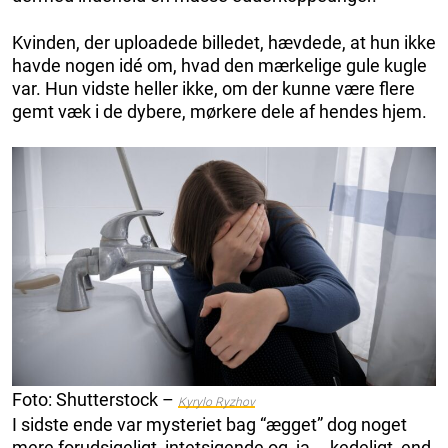
Kvinden, der uploadede billedet, hævdede, at hun ikke
havde nogen idé om, hvad den mærkelige gule kugle
var. Hun vidste heller ikke, om der kunne være flere
gemt væk i de dybere, mørkere dele af hendes hjem.
Foto: Shutterstock –
Kyrylo Ryzhov
I sidste ende var mysteriet bag “ægget” dog noget
mere forudsigeligt, intetsigende og, ja … kedeligt, end