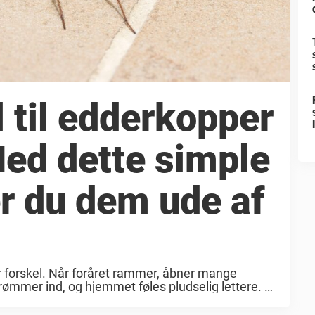
l til edderkopper
 Med dette simple
er du dem ude af
r forskel. Når foråret rammer, åbner mange
 strømmer ind, og hjemmet føles pludselig lettere.
, så begynder livet omkring huset ...