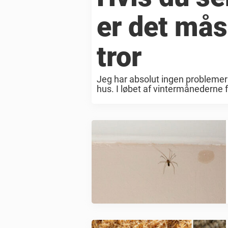
er det mås
tror
Jeg har absolut ingen problemer 
hus. I løbet af vintermånederne 
mit hjem for edderkopper ...