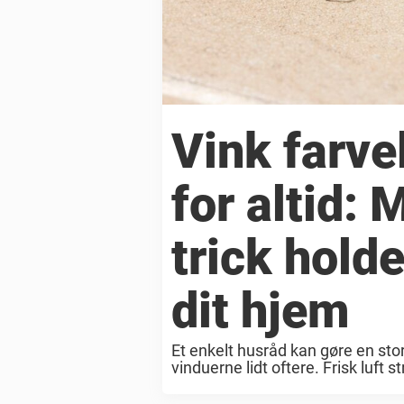
Vink farve
for altid:
trick hold
dit hjem
Et enkelt husråd kan gøre en sto
vinduerne lidt oftere. Frisk luft
Men især når temperaturen stiger