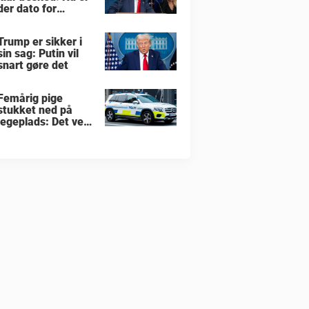
der dato for
hvornår han vil
overtage Grønland
Trump er sikker i
sin sag: Putin vil
snart gøre det
Femårig pige
stukket ned på
legeplads: Det ved
vi indtil nu