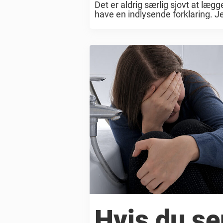
Det er aldrig særlig sjovt at lægg
have en indlysende forklaring. J
mærke ...
Hvis du ser