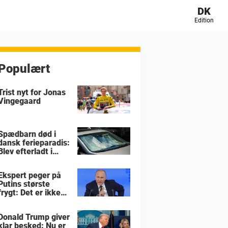
DK
Edition
Populært
Trist nyt for Jonas
Vingegaard
Spædbarn død i
dansk ferieparadis:
Blev efterladt i
brandvarm bil
Ekspert peger på
Putins største
frygt: Det er ikke
krigen i Ukraine
Donald Trump giver
klar besked: Nu er