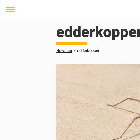
Toggle
menu
edderkoppe
Newsner
»
edderkopper