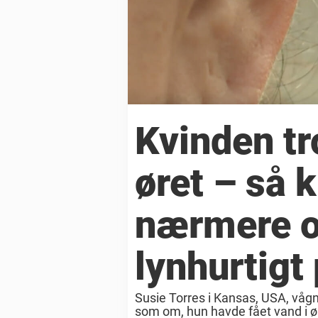
Kvinden tr
øret – så 
nærmere o
lynhurtigt
Susie Torres i Kansas, USA, vågn
som om, hun havde fået vand i ør