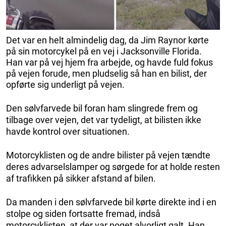
Det var en helt almindelig dag, da Jim Raynor kørte
på sin motorcykel på en vej i Jacksonville Florida.
Han var på vej hjem fra arbejde, og havde fuld fokus
på vejen forude, men pludselig så han en bilist, der
opførte sig underligt på vejen.
Den sølvfarvede bil foran ham slingrede frem og
tilbage over vejen, det var tydeligt, at bilisten ikke
havde kontrol over situationen.
Motorcyklisten og de andre bilister på vejen tændte
deres advarselslamper og sørgede for at holde resten
af trafikken på sikker afstand af bilen.
Da manden i den sølvfarvede bil kørte direkte ind i en
stolpe og siden fortsatte fremad, indså
motorcyklisten, at der var noget alvorligt galt. Han