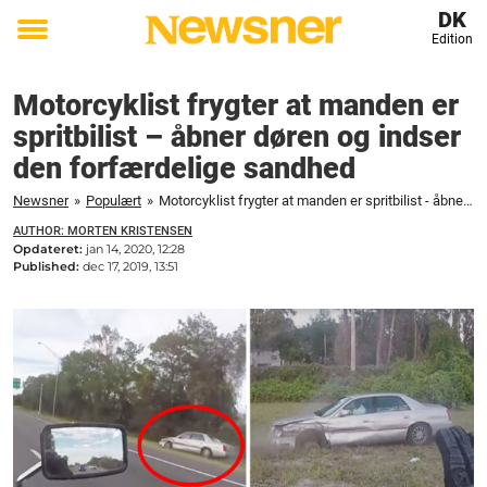
DK
Edition
Toggle
menu
Motorcyklist frygter at manden er
spritbilist – åbner døren og indser
den forfærdelige sandhed
Newsner
»
Populært
»
Motorcyklist frygter at manden er spritbilist - åbner døren og indser den forfærdelige sandhed
AUTHOR: MORTEN KRISTENSEN
Opdateret:
jan 14, 2020, 12:28
Published:
dec 17, 2019, 13:51