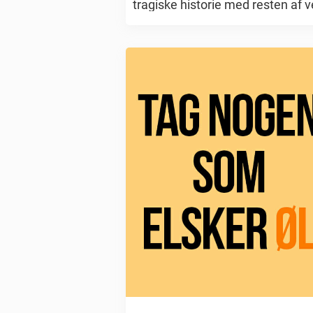
tragiske historie med resten af v
Hun skriver på ...