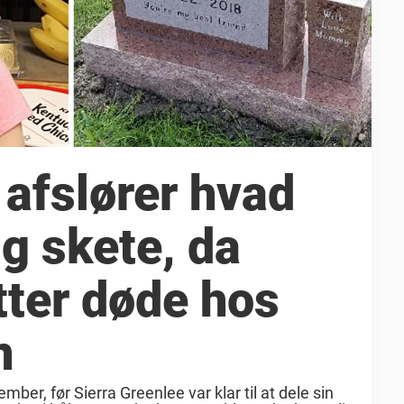
afslører hvad
ig skete, da
tter døde hos
n
mber, før Sierra Greenlee var klar til at dele sin