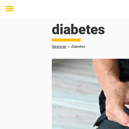
Toggle
menu
diabetes
Newsner
»
diabetes