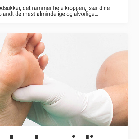
blodsukker, det rammer hele kroppen, især dine
blandt de mest almindelige og alvorlige
kende de tidlige tegn på diabetes kan være