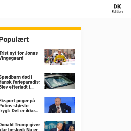
DK
Edition
Populært
Trist nyt for Jonas
Vingegaard
Spædbarn død i
dansk ferieparadis:
Blev efterladt i
brandvarm bil
Ekspert peger på
Putins største
frygt: Det er ikke
krigen i Ukraine
Donald Trump giver
klar besked: Nu er