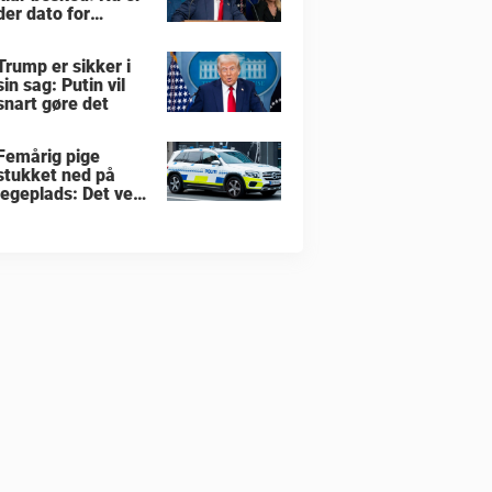
der dato for
hvornår han vil
overtage Grønland
Trump er sikker i
sin sag: Putin vil
snart gøre det
Femårig pige
stukket ned på
legeplads: Det ved
vi indtil nu