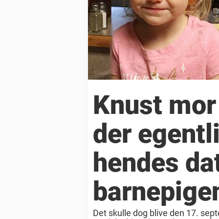
Knust mor 
der egentl
hendes da
barnepige
Det skulle dog blive den 17. septe