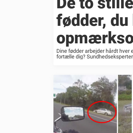
De to still
fødder, du
opmærkso
Dine fødder arbejder hårdt hver e
fortælle dig? Sundhedseksperter 
fødderne, og kan føre til infektione