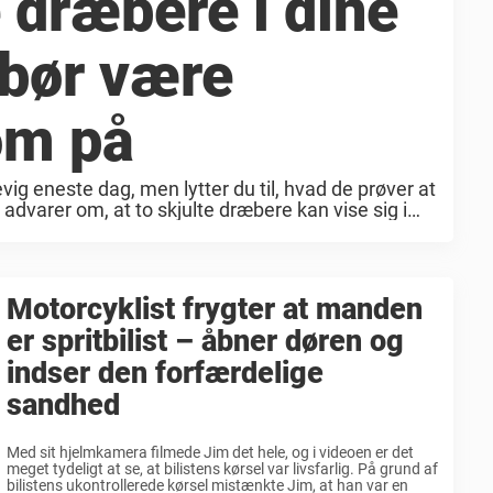
e dræbere i dine
 bør være
m på
vig eneste dag, men lytter du til, hvad de prøver at
advarer om, at to skjulte dræbere kan vise sig i
r, ...
Motorcyklist frygter at manden
er spritbilist – åbner døren og
indser den forfærdelige
sandhed
Med sit hjelmkamera filmede Jim det hele, og i videoen er det
meget tydeligt at se, at bilistens kørsel var livsfarlig. På grund af
bilistens ukontrollerede kørsel mistænkte Jim, at han var en