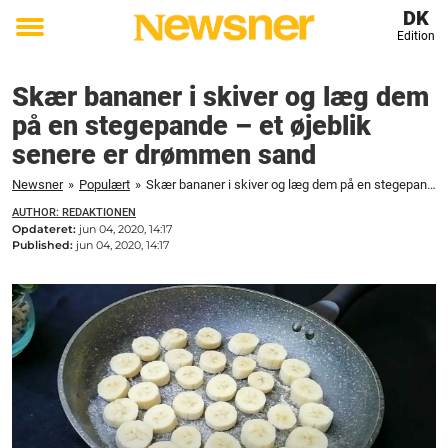
DK
Edition
Toggle
menu
Skær bananer i skiver og læg dem
på en stegepande – et øjeblik
senere er drømmen sand
Newsner
»
Populært
»
Skær bananer i skiver og læg dem på en stegepande – et øjeblik senere er drømmen sand
AUTHOR: REDAKTIONEN
Opdateret:
jun 04, 2020, 14:17
Published:
jun 04, 2020, 14:17