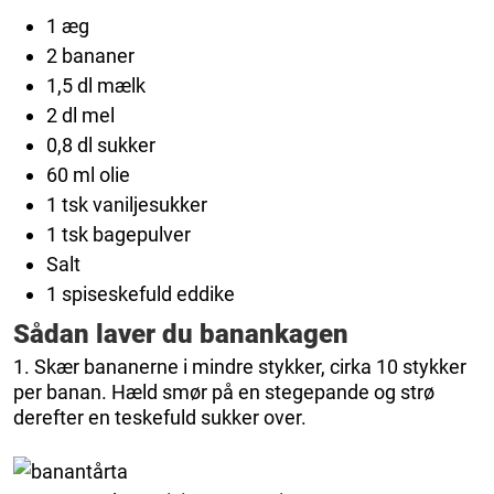
1 æg
2 bananer
1,5 dl mælk
2 dl mel
0,8 dl sukker
60 ml olie
1 tsk vaniljesukker
1 tsk bagepulver
Salt
1 spiseskefuld eddike
Sådan laver du banankagen
1. Skær bananerne i mindre stykker, cirka 10 stykker
per banan. Hæld smør på en stegepande og strø
derefter en teskefuld sukker over.