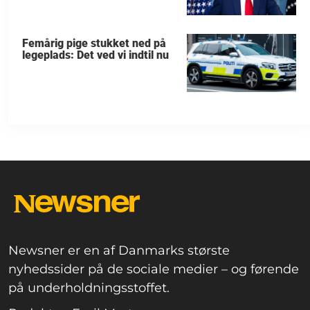
Femårig pige stukket ned på
legeplads: Det ved vi indtil nu
Newsner er en af Danmarks største
nyhedssider på de sociale medier – og førende
på underholdningsstoffet.