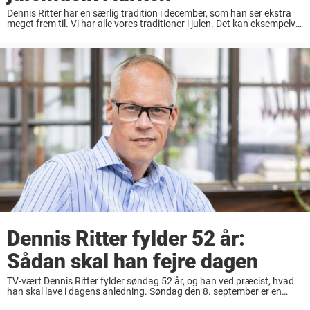
Dennis Ritter har en særlig tradition i december, som han ser ekstra
meget frem til. Vi har alle vores traditioner i julen. Det kan eksempelvis
være en helt særlig julefilm, eller måske at man selv ...
Dennis Ritter fylder 52 år:
Sådan skal han fejre dagen
TV-vært Dennis Ritter fylder søndag 52 år, og han ved præcist, hvad
han skal lave i dagens anledning. Søndag den 8. september er en
ganske særlig dag for TV 2-vært Dennis Ritter, for her kan ...