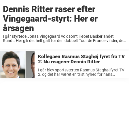
Dennis Ritter raser efter
Vingegaard-styrt: Her er
årsagen
I går styrtede Jonas Vingegaard voldsomt i løbet Baskerlandet
Rundt. Her gik det helt galt for den dobbelt Tour de France-vinder, der
blev fragtet på hospitalet i ambulance. I et opslag på X kommenterer
Dennis ...
Kollegaen Rasmus Staghøj fyret fra TV
2: Nu reagerer Dennis Ritter
I går blev sportsværten Rasmus Staghøj fyret TV
2, og det har været en trist nyhed for hans
kollega Dennis Ritter. Tiden som vært for TV 2’s
Tour de France-dækning er desværre slut for det
...