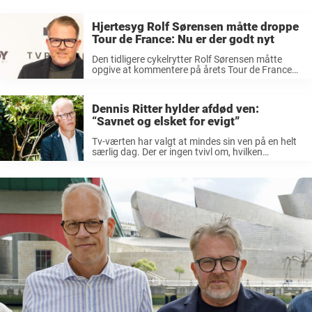
Hjertesyg Rolf Sørensen måtte droppe
Tour de France: Nu er der godt nyt
Den tidligere cykelrytter Rolf Sørensen måtte
opgive at kommentere på årets Tour de France
på grund af hjerteproblemer, men nu vender han
tilbage til skærmen. Der er godt nyt fra
kommentator Rolf Sørensens lejr, for ...
Dennis Ritter hylder afdød ven:
“Savnet og elsket for evigt”
Tv-værten har valgt at mindes sin ven på en helt
særlig dag. Der er ingen tvivl om, hvilken
betydning et kæledyr kan ende med at have for
dig. De fleste vil muligvis give mig ret ...