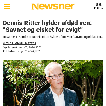
DK
Edition
Toggle
menu
Dennis Ritter hylder afdød ven:
“Savnet og elsket for evigt”
Newsner
»
Kendte
»
Dennis Ritter hylder afdød ven: "Savnet og elsket for evigt"
AUTHOR: MIKKEL PASZTOR
Opdateret:
aug 02, 2024, 17:22
Published:
aug 02, 2024, 11:35