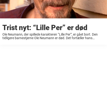
Trist nyt: “Lille Per” er død
Ole Neumann, der spillede karakteren “Lille Per”, er gået bort. Den
tidligere barnestjerne Ole Neumann er død. Det fortæller hans
samlever, Manja Jurkowsky, til Ekstra Bladet. – Det er rigtigt. Ole var
et meget fint ...