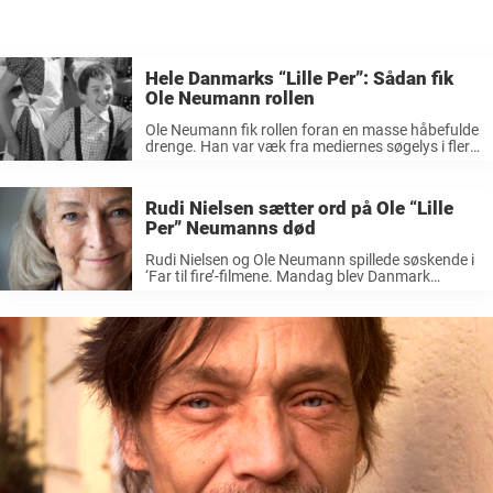
Hele Danmarks “Lille Per”: Sådan fik
Ole Neumann rollen
Ole Neumann fik rollen foran en masse håbefulde
drenge. Han var væk fra mediernes søgelys i flere
årtier, men alligevel er det tydeligt, at kærligheden
stadig er der. Mandag meddelte Ekstra Bladet, at
Ole Neumann ...
Rudi Nielsen sætter ord på Ole “Lille
Per” Neumanns død
Rudi Nielsen og Ole Neumann spillede søskende i
‘Far til fire’-filmene. Mandag blev Danmark
desværre en elsket kulturpersonlighed fattigere.
Her kom det frem, at den tidligere barnestjerne
Ole Neumann er gået bort. Nu har hans ...