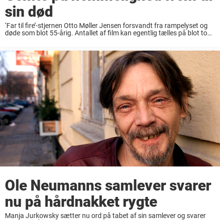
sin død
‘Far til fire’-stjernen Otto Møller Jensen forsvandt fra rampelyset og
døde som blot 55-årig. Antallet af film kan egentlig tælles på blot to
hænder. Otto Møller Jensen medvirkede således kun i 10 film, og
selvom ...
Ole Neumanns samlever svarer
nu på hårdnakket rygte
Manja Jurkowsky sætter nu ord på tabet af sin samlever og svarer