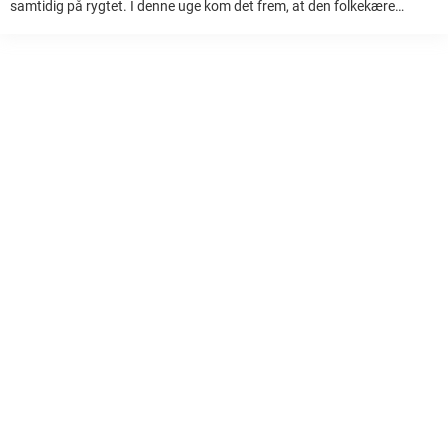
samtidig på rygtet. I denne uge kom det frem, at den folkekære
skuespiller Ole Neumann var gået bort d. 25. januar. ‘Far til ...