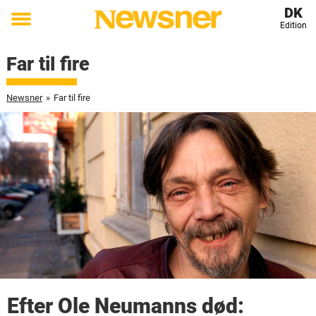
DK
Edition
Toggle
menu
Far til fire
Newsner
»
Far til fire
Efter Ole Neumanns død: