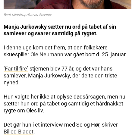
Bent Midstrup/Ritzau Scanpix
Manja Jurkowsky sætter nu ord på tabet af sin
samlever og svarer samtidig på rygtet.
I denne uge kom det frem, at den folkekære
skuespiller
Ole Neumann
var gået bort d. 25. januar.
‘Far til fire’
-stjernen blev 77 år, og det var hans
samlever, Manja Jurkowsky, der delte den triste
nyhed.
Hun valgte her ikke at oplyse dødsårsagen, men nu
sætter hun ord på tabet og samtidig et hårdnakket
rygte om Oles liv.
Det gør hun i et interview med Se og Hør, skriver
Billed-Bladet
.