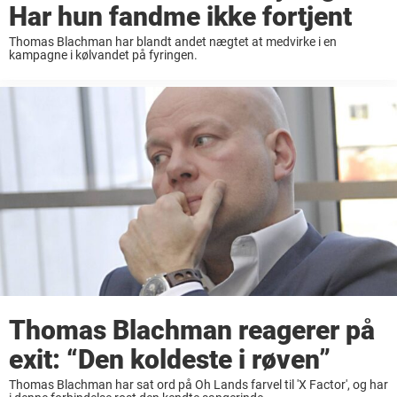
Har hun fandme ikke fortjent
Thomas Blachman har blandt andet nægtet at medvirke i en
kampagne i kølvandet på fyringen.
Thomas Blachman reagerer på
exit: “Den koldeste i røven”
Thomas Blachman har sat ord på Oh Lands farvel til 'X Factor', og har