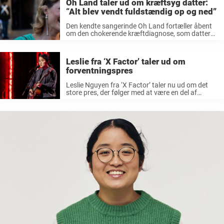
Oh Land taler ud om kræftsyg datter:
“Alt blev vendt fuldstændig op og ned”
Den kendte sangerinde Oh Land fortæller åbent
om den chokerende kræftdiagnose, som datter
Bellis fik, da hun var blot fire uger gammel.
Leslie fra ‘X Factor’ taler ud om
forventningspres
Leslie Nguyen fra ‘X Factor’ taler nu ud om det
store pres, der følger med at være en del af
konkurrencen. Vi nærmer os snart finalen i årets
X Factor, og her er en af ...