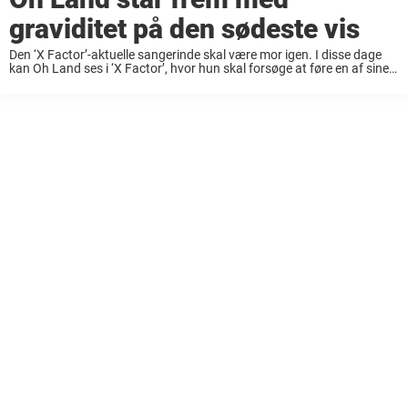
graviditet på den sødeste vis
Den ‘X Factor’-aktuelle sangerinde skal være mor igen. I disse dage
kan Oh Land ses i ‘X Factor’, hvor hun skal forsøge at føre en af sine
udvalgte artister til sejr. Hun står overfor Simon ...