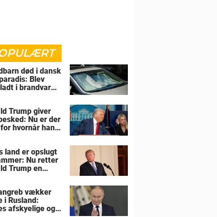
OPULÆRT
barn død i dansk
paradis: Blev
rladt i brandvarm
ld Trump giver
 besked: Nu er der
 for hvornår han
overtage Grønland
s land er opslugt
lammer: Nu retter
ld Trump en
sel mod allierede
angreb vækker
e i Rusland:
es afskyelige og
ngsløse