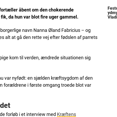
Festd
fortæller åbent om den chokerende
ydmy
fik, da hun var blot fire uger gammel.
Vlad
borgerlige navn Nanna Øland Fabricius – og
lt at gå den rette vej efter fødslen af parrets
e pige kom til verden, ændrede situationen sig
u var nyfødt: en sjælden kræftsygdom af den
m forældrene i første omgang troede blot var
det
de forløb i et interview med
Kræftens