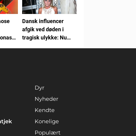
mose
Dansk influencer
afgik ved døden i
Jonas
tragisk ulykke: Nu
erg
reagerer Amalie
Szigethy
Dyr
Nyheder
Kendte
atjek
Konelige
Populært