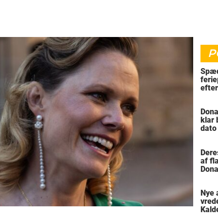
P
Spæd
ferie
efte
bil
Dona
klar
dato
vil 
Dere
af f
Dona
trus
Nye 
vred
Kald
meni