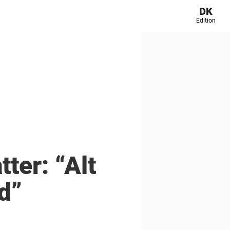
DK
Edition
ter: “Alt
d”