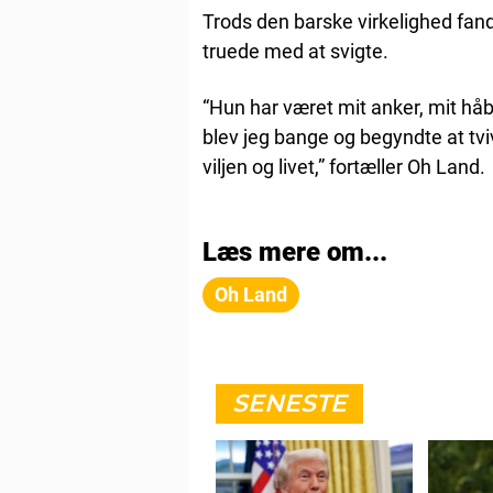
Trods den barske virkelighed fand
truede med at svigte.
“Hun har været mit anker, mit hå
blev jeg bange og begyndte at tvi
viljen og livet,” fortæller Oh Land.
Læs mere om...
Oh Land
SENESTE