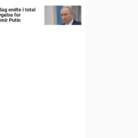
ag endte i total
gelse for
imir Putin