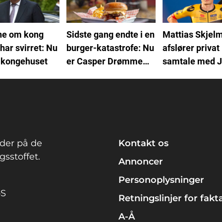
ne om kong
Sidste gang endte i en
Mattias Skjel
har svirret: Nu
burger-katastrofe: Nu
afslører privat
r kongehuset
er Casper Drømme
samtale med 
tilbage
Vingegaard: "J
kan ikke.."
der på de
Kontakt os
sstoffet.
Annoncer
Personoplysninger
pS
Retningslinjer for fakt
A-Å