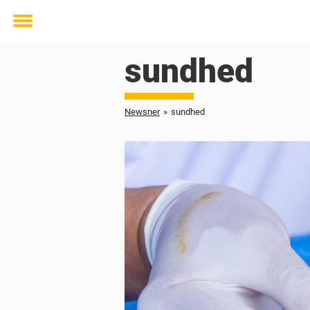
Toggle
menu
sundhed
Newsner
»
sundhed