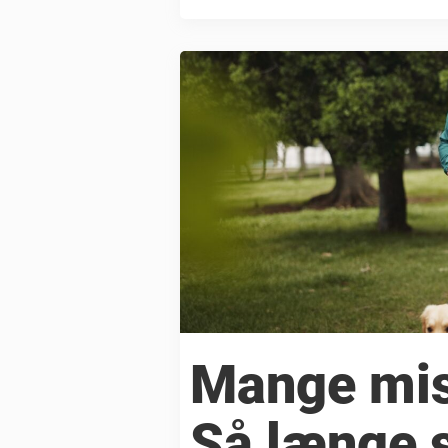
Mange misf
Så længe s