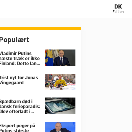
DK
Edition
Populært
Vladimir Putins
næste træk er ikke
Finland: Dette land
er i størst fare
Trist nyt for Jonas
Vingegaard
Spædbarn død i
dansk ferieparadis:
Blev efterladt i
brandvarm bil
Ekspert peger på
Putins største