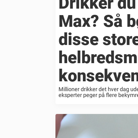
Drikker du
Max? Så b
disse stor
helbreds
konsekven
Millioner drikker det hver dag u
eksperter peger på flere bekymre