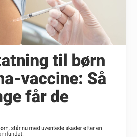
atning til børn
na-vaccine: Så
ge får de
børn, står nu med uventede skader efter en
samfundet.