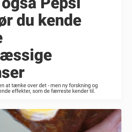
 også Pepsi
ør du kende
e
mæssige
ser
den at tænke over det - men ny forskning og
nde effekter, som de færreste kender til.