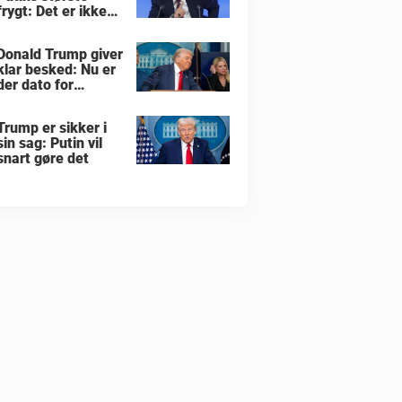
frygt: Det er ikke
krigen i Ukraine
Donald Trump giver
klar besked: Nu er
der dato for
hvornår han vil
overtage Grønland
Trump er sikker i
sin sag: Putin vil
snart gøre det