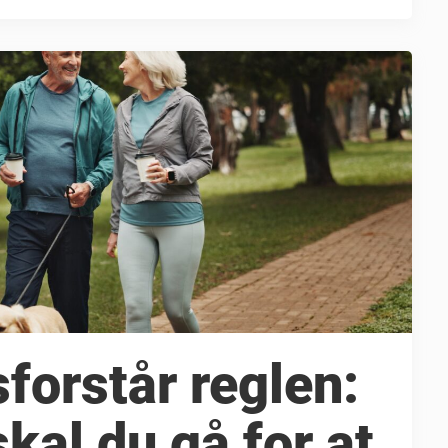
orstår reglen:
kal du gå for at