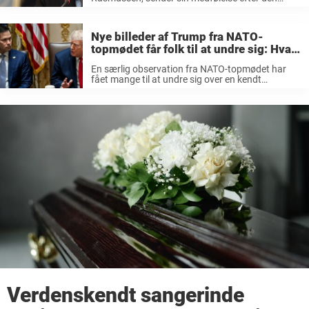
amerikanske senator Lindsey Grahams
bortgang. Læs Løkkes ord her.
Nye billeder af Trump fra NATO-
topmødet får folk til at undre sig: Hvad
skjuler han?
En særlig observation fra NATO-topmødet har
fået mange til at undre sig over en kendt
skikkelse.
Verdenskendt sangerinde