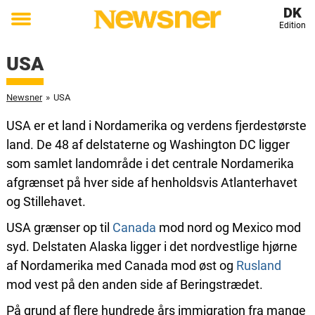
DK
Edition
Toggle
menu
USA
Newsner
»
USA
USA er et land i Nordamerika og verdens fjerdestørste
land. De 48 af delstaterne og Washington DC ligger
som samlet landområde i det centrale Nordamerika
afgrænset på hver side af henholdsvis Atlanterhavet
og Stillehavet.
USA grænser op til
Canada
mod nord og Mexico mod
syd. Delstaten Alaska ligger i det nordvestlige hjørne
af Nordamerika med Canada mod øst og
Rusland
mod vest på den anden side af Beringstrædet.
På grund af flere hundrede års immigration fra mange