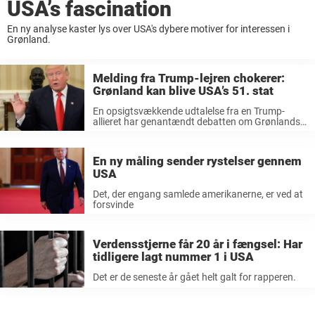
USA’s fascination
En ny analyse kaster lys over USA's dybere motiver for interessen i
Grønland.
Melding fra Trump-lejren chokerer:
Grønland kan blive USA’s 51. stat
En opsigtsvækkende udtalelse fra en Trump-
allieret har genantændt debatten om Grønlands
fremtid og skabt stor røre.
En ny måling sender rystelser gennem
USA
Det, der engang samlede amerikanerne, er ved at
forsvinde
Verdensstjerne får 20 år i fængsel: Har
tidligere lagt nummer 1 i USA
Det er de seneste år gået helt galt for rapperen.