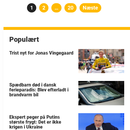
Indlægsinddeling
Side
1
Side
2
…
Side
20
Næste
Populært
Trist nyt for Jonas Vingegaard
Spædbarn død i dansk
ferieparadis: Blev efterladt i
brandvarm bil
Ekspert peger på Putins
største frygt: Det er ikke
krigen i Ukraine