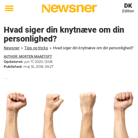
DK
Edition
Toggle
menu
Hvad siger din knytnæve om din
personlighed?
Newsner
»
Tips og tricks
»
Hvad siger din knytnæve om din personlighed?
AUTHOR: MORTEN MAAETOFT
Opdateret:
jun 17, 2020, 13:08
Published:
maj 16, 2018, 09:27