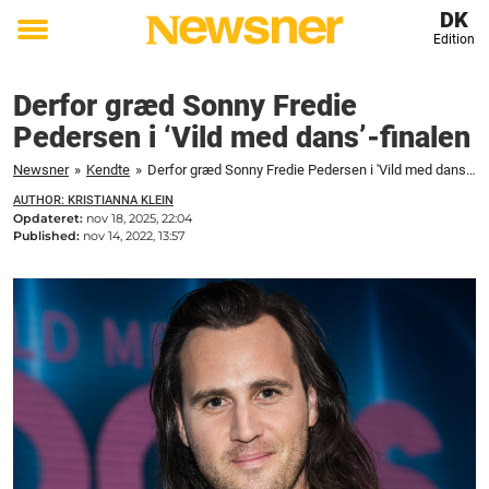
DK
Edition
Toggle
menu
Derfor græd Sonny Fredie
Pedersen i ‘Vild med dans’-finalen
Newsner
»
Kendte
»
Derfor græd Sonny Fredie Pedersen i 'Vild med dans'-finalen
AUTHOR: KRISTIANNA KLEIN
Opdateret:
nov 18, 2025, 22:04
Published:
nov 14, 2022, 13:57