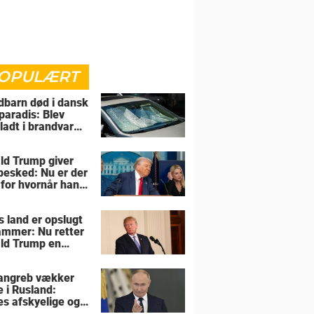
OPULÆRT
barn død i dansk
paradis: Blev
rladt i brandvarm
ld Trump giver
 besked: Nu er der
 for hvornår han
overtage Grønland
s land er opslugt
lammer: Nu retter
ld Trump en
sel mod allierede
angreb vækker
e i Rusland:
es afskyelige og
ngsløse