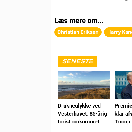
Læs mere om...
Christian Eriksen
Harry Kan
SENESTE
Drukneulykke ved
Premie
Vesterhavet: 85-årig
klar af
turist omkommet
Trump:
det ikk