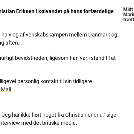
Midt
ristian Eriksen i kølvandet på hans forfærdelige
Mari
træff
besl
fami
den halvleg af venskabskampen mellem Danmark og
g aften.
tigt bevidstheden, ligesom han var i stand til at
gevel personlig kontakt til sin tidligere
 Mail
.
. Jeg har ikke hørt noget fra Christian endnu,” siger
nterview med det britiske medie.