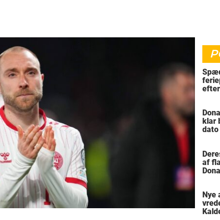
P
Spæd
ferie
efte
bil
Dona
klar
dato
vil 
Dere
af f
Dona
trus
Nye 
vred
Kald
meni