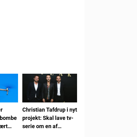
r
Christian Tafdrup i nyt
ebombe
projekt: Skal lave tv-
tært
serie om en af
Danmarks værste