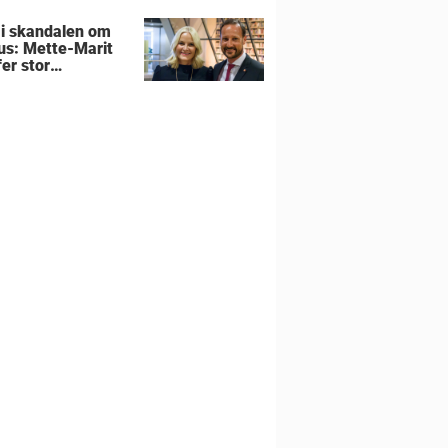
 i skandalen om
us: Mette-Marit
er stor
utning om
liens hjem