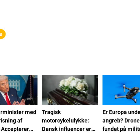
e
rminister med
Tragisk
Er Europa unde
visning af
motorcykelulykke:
angreb? Dron
 Accepterer
Dansk influencer er
fundet på mili
e
afgået ved døden
knudepunkt