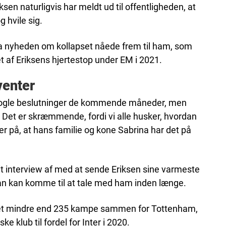
ksen naturligvis har meldt ud til offentligheden, at
g hvile sig.
da nyheden om kollapset nåede frem til ham, som
 af Eriksens hjertestop under EM i 2021.
venter
e nogle beslutninger de kommende måneder, men
e. Det er skræmmende, fordi vi alle husker, hvordan
ker på, at hans familie og kone Sabrina har det på
t interview af med at sende Eriksen sine varmeste
 han kan komme til at tale med ham inden længe.
intet mindre end 235 kampe sammen for Tottenham,
e klub til fordel for Inter i 2020.