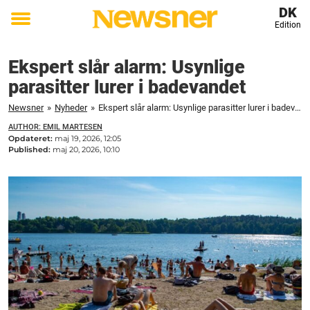
DK
Edition
Toggle
menu
Ekspert slår alarm: Usynlige
parasitter lurer i badevandet
Newsner
»
Nyheder
»
Ekspert slår alarm: Usynlige parasitter lurer i badevandet
AUTHOR: EMIL MARTESEN
Opdateret:
maj 19, 2026, 12:05
Published:
maj 20, 2026, 10:10