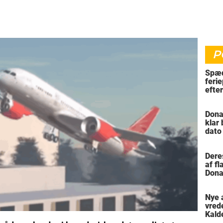
P
Spæd
ferie
efte
bil
Dona
klar
dato
vil 
Dere
af f
Dona
trus
Nye 
vred
Kald
meni