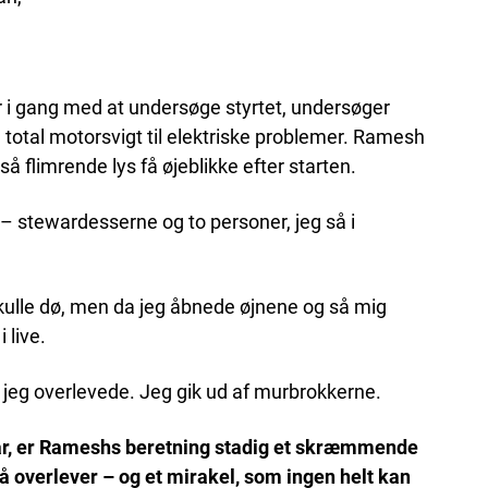
 i gang med at undersøge styrtet, undersøger
a total motorsvigt til elektriske problemer. Ramesh
så flimrende lys få øjeblikke efter starten.
 – stewardesserne og to personer, jeg så i
 skulle dø, men da jeg åbnede øjnene og så mig
 live.
 jeg overlevede. Jeg gik ud af murbrokkerne.
svar, er Rameshs beretning stadig et skræmmende
få overlever – og et mirakel, som ingen helt kan