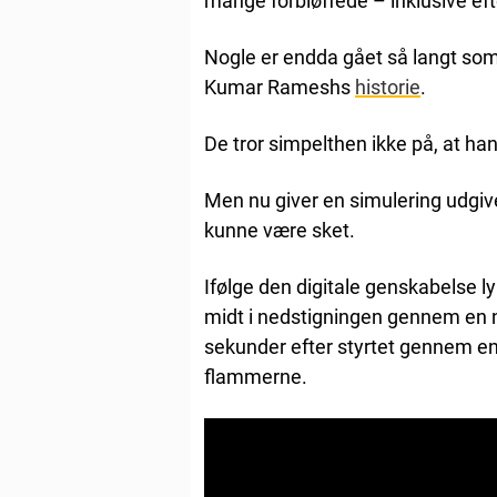
mange forbløffede – inklusive eft
Nogle er endda gået så langt som
Kumar Rameshs
historie
.
De tror simpelthen ikke på, at ha
Men nu giver en simulering udgivet
kunne være sket.
Ifølge den digitale genskabelse l
midt i nedstigningen gennem en n
sekunder efter styrtet gennem en ø
flammerne.