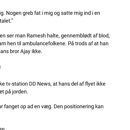
g. Nogen greb fat i mig og satte mig ind i en
alet.”
den ser man Ramesh halte, gennemblødt af blod,
m hen til ambulancefolkene. På trods af at han
ns bror Ajay ikke.
a
e tv-station DD News, at hans del af flyet ikke
æt på jorden.
r fanget op ad en væg. Den positionering kan
an,