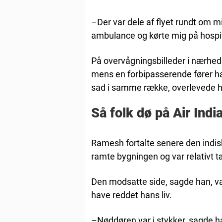
–Der var dele af flyet rundt om mi
ambulance og kørte mig på hospit
På overvågningsbilleder i nærhe
mens en forbipasserende fører ha
sad i samme række, overlevede ha
Så folk dø på Air Indi
Ramesh fortalte senere den indisk
ramte bygningen og var relativt t
Den modsatte side, sagde han, va
have reddet hans liv.
–Nøddøren var i stykker, sagde h