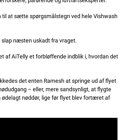
erforskere, pårørende og luftfartseksperter.
 til at sætte spørgsmålstegn ved hele Vishwash
n slap næsten uskadt fra vraget.
 af AiTelly et forbløffende indblik i, hvordan det
ykkedes det enten Ramesh at springe ud af flyet
ødudgang – eller, mere sandsynligt, at flygte
delagt nøddør, lige før flyet blev fortæret af