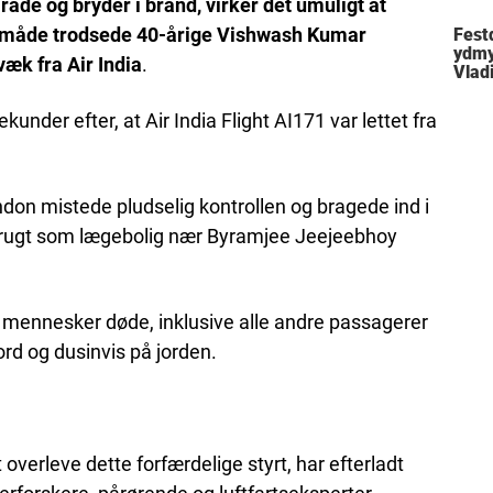
mråde og bryder i brand, virker det umuligt at
n måde trodsede 40-årige Vishwash Kumar
Festd
ydmy
æk fra Air India
.
Vlad
ekunder efter, at Air India Flight AI171 var lettet fra
ondon mistede pludselig kontrollen og bragede ind i
brugt som lægebolig nær Byramjee Jeejeebhoy
 mennesker døde, inklusive alle andre passagerer
 og dusinvis på jorden.
verleve dette forfærdelige styrt, har efterladt