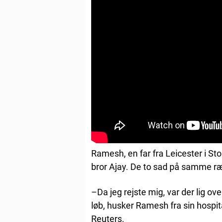
Ramesh, en far fra Leicester i S
bror Ajay. De to sad på samme r
–Da jeg rejste mig, var der lig ov
løb, husker Ramesh fra sin hospita
Reuters.