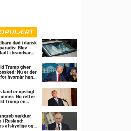
OPULÆRT
barn død i dansk
paradis: Blev
rladt i brandvarm
ld Trump giver
 besked: Nu er der
 for hvornår han
overtage Grønland
s land er opslugt
lammer: Nu retter
ld Trump en
sel mod allierede
angreb vækker
e i Rusland:
es afskyelige og
ngsløse