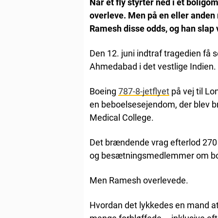
Når et fly styrter ned i et boligo
overleve. Men på en eller ande
Ramesh disse odds, og han slap v
Den 12. juni indtraf tragedien få s
Ahmedabad i det vestlige Indien.
Boeing
787-8-jetflyet
på vej til L
en beboelsesejendom, der blev 
Medical College.
Det brændende vrag efterlod 270
og besætningsmedlemmer om bord
Men Ramesh overlevede.
Hvordan det lykkedes en mand at o