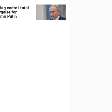
ag endte i total
gelse for
imir Putin