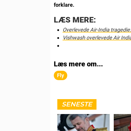
forklare.
LÆS MERE:
Overlevede Air-India tragedie
Vishwash overlevede Air India:
Læs mere om...
Fly
SENESTE